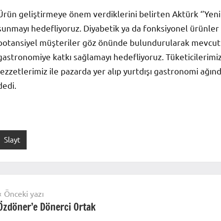
Ürün geliştirmeye önem verdiklerini belirten Aktürk ‘’Yeni 
sunmayı hedefliyoruz. Diyabetik ya da fonksiyonel ürünler
potansiyel müşteriler göz önünde bulundurularak mevcut ü
gastronomiye katkı sağlamayı hedefliyoruz. Tüketicilerimiz
lezzetlerimiz ile pazarda yer alıp yurtdışı gastronomi ağınd
dedi.
Slayt
Yazı
Önceki yazı
Özdöner’e Dönerci Ortak
gezinmesi