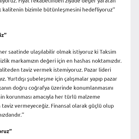
anlıyoruz. Fiyat rekabetinden ziyade değer yaratan
k kalitenin bizimle bütünleşmesini hedefliyoruz’’
z’’
r saatinde ulaşılabilir olmak istiyoruz ki Taksim
izlik markamızın değeri için en hashas noktamızdır.
liteden taviz vermek istemiyoruz. Pazar lideri
z. Yurtdışı şubeleşme için çalışmalar yapıp pazar
rkanın doğru coğrafya üzerinde konumlanmasını
nin korunması amacıyla her türlü malzeme
 taviz vermeyeceğiz. Finansal olarak güçlü olup
zdandır.’’
ruz’’