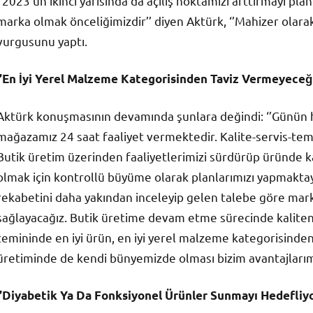
‘’2023’ün ikinci yarısında da açılış noktamızı arttırmayı pl
marka olmak önceliğimizdir’’ diyen Aktürk, ‘’Mahizer olara
vurgusunu yaptı.
‘’En İyi Yerel Malzeme Kategorisinden Taviz Vermeyeceği
Aktürk konuşmasının devamında şunlara değindi: ‘’Günün he
mağazamız 24 saat faaliyet vermektedir. Kalite-servis-tem
Butik üretim üzerinden faaliyetlerimizi sürdürüp üründe ka
olmak için kontrollü büyüme olarak planlarımızı yapmaktayı
rekabetini daha yakından inceleyip gelen talebe göre ma
sağlayacağız. Butik üretime devam etme sürecinde kalite
temininde en iyi ürün, en iyi yerel malzeme kategorisinden
üretiminde de kendi bünyemizde olması bizim avantajlarımı
‘’Diyabetik Ya Da Fonksiyonel Ürünler Sunmayı Hedefliyo