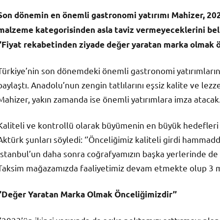
Son dönemin en önemli gastronomi yatırımı Mahizer, 2023 p
malzeme kategorisinden asla taviz vermeyeceklerini b
‘’Fiyat rekabetinden ziyade değer yaratan marka olmak ön
Türkiye’nin son dönemdeki önemli gastronomi yatırımlarınd
paylaştı. Anadolu’nun zengin tatlılarını eşsiz kalite ve l
Mahizer, yakın zamanda ise önemli yatırımlara imza atacak
Kaliteli ve kontrollü olarak büyümenin en büyük hedefle
Aktürk şunları söyledi: ‘’Önceliğimiz kaliteli girdi hammadd
İstanbul’un daha sonra coğrafyamızın başka yerlerinde de 
Taksim mağazamızda faaliyetimiz devam etmekte olup 3 mağa
‘’Değer Yaratan Marka Olmak Önceliğimizdir’’