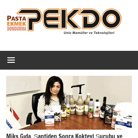
İçeriğe
geç
Pekdo
Unlu
Mamulleri
Dergi
ve
Teknoloji
Dergisi
Miks Gıda, Şantiden Sonra Kokteyl Şurubu ve