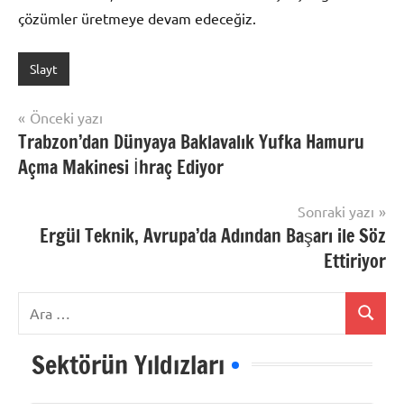
çözümler üretmeye devam edeceğiz.
Slayt
Yazı
Önceki yazı
Trabzon’dan Dünyaya Baklavalık Yufka Hamuru
gezinmesi
Açma Makinesi İhraç Ediyor
Sonraki yazı
Ergül Teknik, Avrupa’da Adından Başarı ile Söz
Ettiriyor
Ara:
Ara
Sektörün Yıldızları