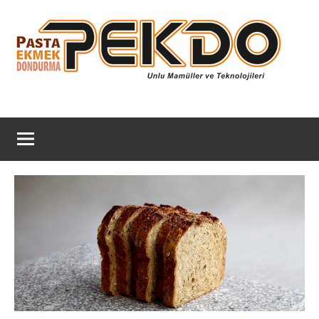
İçeriğe
geç
Pekdo
Unlu
Mamulleri
Dergi
ve
Teknoloji
Dergisi