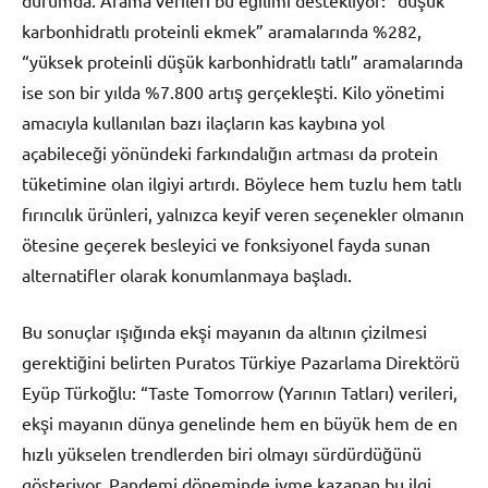
durumda. Arama verileri bu eğilimi destekliyor: “düşük
karbonhidratlı proteinli ekmek” aramalarında %282,
“yüksek proteinli düşük karbonhidratlı tatlı” aramalarında
ise son bir yılda %7.800 artış gerçekleşti. Kilo yönetimi
amacıyla kullanılan bazı ilaçların kas kaybına yol
açabileceği yönündeki farkındalığın artması da protein
tüketimine olan ilgiyi artırdı. Böylece hem tuzlu hem tatlı
fırıncılık ürünleri, yalnızca keyif veren seçenekler olmanın
ötesine geçerek besleyici ve fonksiyonel fayda sunan
alternatifler olarak konumlanmaya başladı.
Bu sonuçlar ışığında ekşi mayanın da altının çizilmesi
gerektiğini belirten Puratos Türkiye Pazarlama Direktörü
Eyüp Türkoğlu: “Taste Tomorrow (Yarının Tatları) verileri,
ekşi mayanın dünya genelinde hem en büyük hem de en
hızlı yükselen trendlerden biri olmayı sürdürdüğünü
gösteriyor. Pandemi döneminde ivme kazanan bu ilgi,