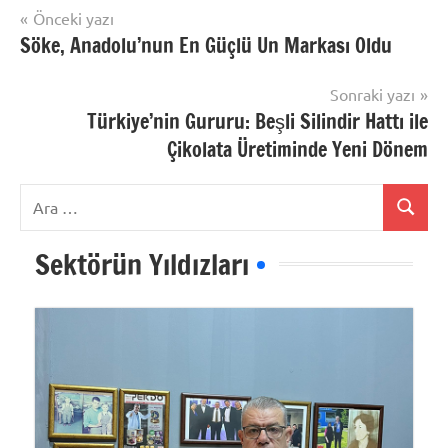
Yazı
Önceki yazı
Söke, Anadolu’nun En Güçlü Un Markası Oldu
gezinmesi
Sonraki yazı
Türkiye’nin Gururu: Beşli Silindir Hattı ile
Çikolata Üretiminde Yeni Dönem
Ara:
Ara
Sektörün Yıldızları